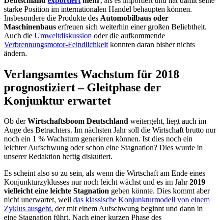
Deutschland
exportiert
mehr
, als es importiert und hat damit seine
starke Position im internationalen Handel behaupten können.
Insbesondere die Produkte des
Automobilbaus oder
Maschinenbaus
erfreuen sich weiterhin einer großen Beliebtheit.
Auch die
Umweltdiskussion
oder die aufkommende
Verbrennungsmotor-Feindlichkeit
konnten daran bisher nichts
ändern.
Verlangsamtes Wachstum für 2018
prognostiziert – Gleitphase der
Konjunktur erwartet
Ob der
Wirtschaftsboom Deutschland
weitergeht, liegt auch im
Auge des Betrachters. Im nächsten Jahr soll die Wirtschaft brutto nur
noch ein 1 % Wachstum generieren können. Ist dies noch ein
leichter Aufschwung oder schon eine Stagnation? Dies wurde in
unserer Redaktion heftig diskutiert.
Es scheint also so zu sein, als wenn die Wirtschaft am Ende eines
Konjunkturzyklusses nur noch leicht wächst und es im Jahr
2019
vielleicht eine leichte Stagnation
geben könnte. Dies kommt aber
nicht unerwartet, weil
das klassische Konjunkturmodell von einem
Zyklus ausgeht
, der mit einem Aufschwung beginnt und dann in
eine Stagnation führt. Nach einer kurzen Phase des