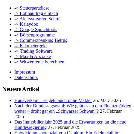
-> Steuerparadiese
-> Lohnauftrag einfach
-> Altersvorsorge Schufa
-> Kalaydoo
-> Google Sprachtools
-> Börsenprogramme
-> Commerzbanking Betrug
-> Kilometergeld
-> Trading Software
-> Maxda Abzocke
-> Witwenrente berechnen
Impressum
Datenschutz
Neueste Artikel
Hausverkauf – es geht auch ohne Makler
26. März 2026
Nach der Bundestagswahl: Wie geht es an den Finanzmärkten
weiter – droht gar ein „Schwarzer Schwan“?
27. Februar
2025
Das Immobilienjahr 2025 und die Erwartungen an die neue
Bundesregierung
27. Februar 2025
Entwicklungspotenzial von Osmium: Ein Edelmetall im