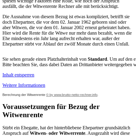
spielen wichtige Faktoren eine Rolle, wie hoch der Anspruch
ausfällt, die der Witwenrente Rechner alle mit berücksichtigt.
Die Ausnahme von diesem Bezug ist etwas kompliziert, betrifft sie
doch Ehepartner, die vor dem 02. Januar 1962 geboren sind oder
aber Witwen, die vor dem 01. Januar 2002 erneut geheiratet haben.
Hier wird die Rente für die Witwe nur mehr dann bezahlt, wenn die
Ehe mindestens ein Jahr lang aufrecht erhalten war, außer der
Ehepartner stirbt vor Ablauf der zwölf Monate durch einen Unfall.
Sie sehen gerade einen Platzhalterinhalt von
Standard
. Um auf den ei
Bitte beachten Sie, dass dabei Daten an Drittanbieter weitergegeben 
Inhalt entsperren
Weitere Informationen
Berechnung der Witwenrente
© by www.brutto-netto-rechner.info
.
Voraussetzungen für Bezug der
Witwenrente
Stirbt ein Ehegatte, hat der hinterbliebene Ehepartner grundsätzlich
Anspruch auf
Witwen- oder Witwerrente
. Ausgezahlt wird diese