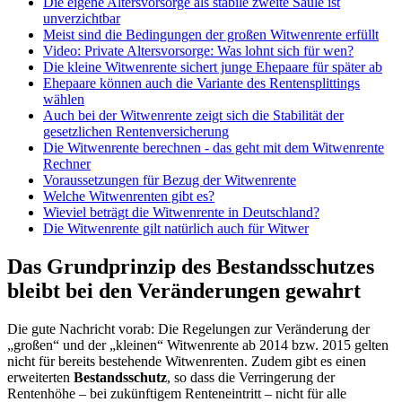
Die eigene Altersvorsorge als stabile zweite Säule ist
unverzichtbar
Meist sind die Bedingungen der großen Witwenrente erfüllt
Video: Private Altersvorsorge: Was lohnt sich für wen?
Die kleine Witwenrente sichert junge Ehepaare für später ab
Ehepaare können auch die Variante des Rentensplittings
wählen
Auch bei der Witwenrente zeigt sich die Stabilität der
gesetzlichen Rentenversicherung
Die Witwenrente berechnen - das geht mit dem Witwenrente
Rechner
Voraussetzungen für Bezug der Witwenrente
Welche Witwenrenten gibt es?
Wieviel beträgt die Witwenrente in Deutschland?
Die Witwenrente gilt natürlich auch für Witwer
Das Grundprinzip des Bestandsschutzes
bleibt bei den Veränderungen gewahrt
Die gute Nachricht vorab: Die Regelungen zur Veränderung der
„großen“ und der „kleinen“ Witwenrente ab 2014 bzw. 2015 gelten
nicht für bereits bestehende Witwenrenten. Zudem gibt es einen
erweiterten
Bestandsschutz
, so dass die Verringerung der
Rentenhöhe – bei zukünftigem Renteneintritt – nicht für alle