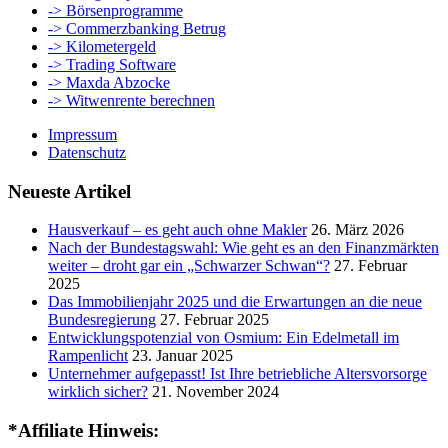
-> Börsenprogramme
-> Commerzbanking Betrug
-> Kilometergeld
-> Trading Software
-> Maxda Abzocke
-> Witwenrente berechnen
Impressum
Datenschutz
Neueste Artikel
Hausverkauf – es geht auch ohne Makler
26. März 2026
Nach der Bundestagswahl: Wie geht es an den Finanzmärkten
weiter – droht gar ein „Schwarzer Schwan“?
27. Februar
2025
Das Immobilienjahr 2025 und die Erwartungen an die neue
Bundesregierung
27. Februar 2025
Entwicklungspotenzial von Osmium: Ein Edelmetall im
Rampenlicht
23. Januar 2025
Unternehmer aufgepasst! Ist Ihre betriebliche Altersvorsorge
wirklich sicher?
21. November 2024
*Affiliate Hinweis: