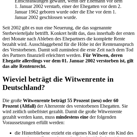
Einschränkungen gewährt, wenn der Ehemann vor dem
1. Januar 2002 verstarb, einer der Ehegatten vor dem 2.
Januar 1962 geboren wurde oder die Ehe vor dem 1.
Januar 2002 geschlossen wurde.
Seit 2002 gibt es nun eine Neuerung, die das sogenannte
Sterbevierteljahr betrifft. Konkret heißt das, dass innerhalb der ersten
drei Monate nach Ableben des Ehepartners die komplette Rente
bezahlt wird. Ausschlaggebend für die Höhe ist der Rentenanspruch
des Verstorbenen. Damit soll zumindest die erste Zeit nach dem Tod
des Partners finanziell erleichtert werden.
Für Witwen, deren
Ehegatte allerdings vor dem 01. Januar 2002 verstorben ist, gilt
das alte Rentenrecht.
Wieviel beträgt die Witwenrente in
Deutschland?
Die große
Witwenrente beträgt 55 Prozent (neu) oder 60
Prozent (Altfall)
der Altersrente des verstorbenen Ehegatten. Sie
wird zeitlich unbefristet gezahlt. Damit die große Witwenrente
gezahlt werden kann, muss
mindestens eine
der folgenden
Voraussetzungen erfüllt werden:
die Hinterbliebene erzieht ein eigenes Kind oder ein Kind des