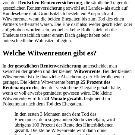
von der
Deutschen Rentenversicherung
, die sämtliche Träger der
gesetzlichen Rentenversicherung sowohl auf Landes- als auch auf
Bundesebene eint. Grundsätzlich besteht ein Anspruch auf
Witwenrente, wenn die beiden Ehegatten bis zum Tod des einen
Partners verheiratet waren. Die Ehe darf also weder geschieden oder
aufgehoben worden sein, wobei es keine Rolle spielt, ob die
Eheleute tatsächlich unter einem Dach gelegt haben oder
unterschiedliche Wohnsitze pflegten.
Welche Witwenrenten gibt es?
In der
gesetzlichen Rentenversicherung
unterscheidet man
zwischen der großen und der kleinen
Witwenrente
. Bei der kleinen
Witwenrente ist die finanzielle Absicherung der Hinterbliebenen
geringer. Die kleine Witwenrente beträgt
25 Prozent des
Rentenanspruchs
, den der verstorbene Ehegatte gehabt hätte,
wenn er voll erwerbsgemindert gewesen wäre. Die kleine
Witwenrente wird für
24 Monate gezahlt
, beginnend im
Folgemonat nach dem Tod des Ehegatten.
In den ersten 3 Monaten nach dem Tod des
Ehemannes, dem sogenannten Sterbevierteljahr, wird
übrigens 100 Prozent der Rente des Hinterbliebenen
gezahlt. Die kleine Witwenrente wird dann ohne