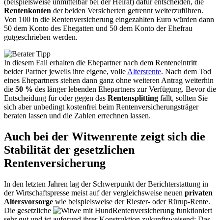
(beispielsweise unmittelbar bei der Heirat) dafür entscheiden, die
Rentenkonten
der beiden Versicherten getrennt weiterzuführen.
Von 100 in die Rentenversicherung eingezahlten Euro würden dann
50 dem Konto des Ehegatten und 50 dem Konto der Ehefrau
gutgeschrieben werden.
In diesem Fall erhalten die Ehepartner nach dem Renteneintritt
beider Partner jeweils ihre eigene, volle
Altersrente
. Nach dem Tod
eines Ehepartners stehen dann ganz ohne weiteren Antrag weiterhin
die
50 %
des länger lebenden Ehepartners zur Verfügung. Bevor die
Entscheidung für oder gegen das
Rentensplitting
fällt, sollten Sie
sich aber unbedingt kostenfrei beim Rentenversicherungsträger
beraten lassen und die Zahlen errechnen lassen.
Auch bei der Witwenrente zeigt sich die
Stabilität der gesetzlichen
Rentenversicherung
In den letzten Jahren lag der Schwerpunkt der Berichterstattung in
der Wirtschaftspresse meist auf der vergleichsweise neuen
privaten
Altersvorsorge
wie beispielsweise der Riester- oder Rürup-Rente.
Die gesetzliche
Rentenversicherung funktioniert
sehr gut und ist aufgrund ihrer Konstruktion zukunftsweisend: Das