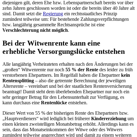
diejenigen gilt, deren Ehe bzw. Lebenspartnerschaft bereits vor über
zehn Jahren geschlossen worden ist oder die bereits über 40 Jahre alt
sind. Damit setzt die
Regierung
ein rechtsstaatliches Prinzip
zumindest teilweise um: Für bestehende Zahlungsverpflichtungen
bzw. langjährig gesammelte Rechtsansprüche ist eine
Verschlechterung nicht möglich
.
Bei der Witwenrente kann eine
erhebliche Versorgungslücke entstehen
Alle langjährig Verheirateten erhalten nach den Änderungen bei der
„großen“ Witwenrente nur noch
55 % der Rente
des leider zu früh
verstorbenen Ehepartners. Im Regelfall haben die Ehepartner
kein
Rentensplitting
– also die getrennte Berechnung der jeweiligen
Altersrente – vereinbart und bei der staatlichen Rentenversicherung
beantragt! Damit steht dem überlebenden Ehepartner nur noch ein
sehr geringer Betrag für den Lebensunterhalt zur Verfügung, es
kann durchaus eine
Rentenlücke
entstehen.
Dieser Wert von 55 % der bisherigen Rente des Ehepartners bzw.
„Hauptverdieners“ wird lediglich bei früherer
Kindererziehung
um
einen kleinen zweistelligen Monatsbetrag erhöht. Allerdings kann es
sein, dass das Monatseinkommen der Witwe oder des Witwers
zumindest teilweise angerechnet wird und damit zu einem weiteren