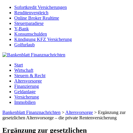
Sofortkredit Versicherungen
Renditenvergleich
Online Broker Realtime
Steuerparadiese
Y-Bank
Konsumschulden
Kündigung KFZ Versicherung
Golfurlaub
Start
Wirtschaft
Steuern & Recht
Altersvorsorge
Finanzierung
Geldanlage
Versicherung
Immobilien
Bankenblatt Finanznachrichten
>
Altersvorsorge
>
Ergänzung zur
gesetzlichen Altersvorsorge – die private Rentenversicherung
Ergänzung zur gesetzlichen