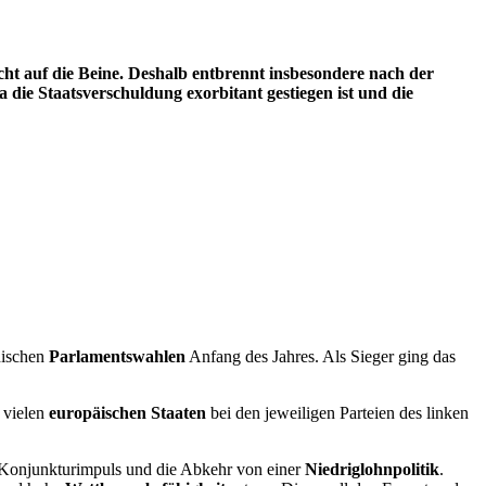
cht auf die Beine. Deshalb entbrennt insbesondere nach der
 die Staatsverschuldung exorbitant gestiegen ist und die
hischen
Parlamentswahlen
Anfang des Jahres. Als Sieger ging das
n vielen
europäischen Staaten
bei den jeweiligen Parteien des linken
Konjunkturimpuls und die Abkehr von einer
Niedriglohnpolitik
.