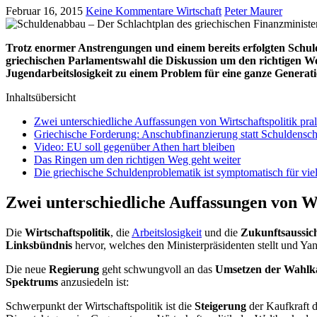
Februar 16, 2015
Keine Kommentare
Wirtschaft
Peter Maurer
Trotz enormer Anstrengungen und einem bereits erfolgten Schulde
griechischen Parlamentswahl die Diskussion um den richtigen Weg
Jugendarbeitslosigkeit zu einem Problem für eine ganze Genera
Inhaltsübersicht
Zwei unterschiedliche Auffassungen von Wirtschaftspolitik pra
Griechische Forderung: Anschubfinanzierung statt Schuldensch
Video: EU soll gegenüber Athen hart bleiben
Das Ringen um den richtigen Weg geht weiter
Die griechische Schuldenproblematik ist symptomatisch für vie
Zwei unterschiedliche Auffassungen von Wi
Die
Wirtschaftspolitik
, die
Arbeitslosigkeit
und die
Zukunftsaussic
Linksbündnis
hervor, welches den Ministerpräsidenten stellt und Yan
Die neue
Regierung
geht schwungvoll an das
Umsetzen der Wahlk
Spektrums
anzusiedeln ist:
Schwerpunkt der Wirtschaftspolitik ist die
Steigerung
der Kaufkraft d