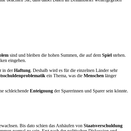
blem
sind und bleiben die hohen Summen, die auf dem
Spiel
stehen.
iken eingehen.
 in der
Haftung
. Deshalb wird es für die einzelnen Länder sehr
atsschuldenproblematik
ein Thema, was die
Menschen
länger
ne schleichende
Enteignung
der Sparerinnen und Sparer sein könnte.
wachsen. Bis dato schien das Anhäufen von
Staatsverschuldung
ommen normal zu sein. Erst nach der politischen Diskussion und