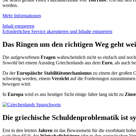
werden.
Mehr Informationen
Inhalt entsperren
Erforderlichen Service akzeptieren und Inhalte entsperren
Das Ringen um den richtigen Weg geht wei
Die aufgeworfenen
Fragen
wahrscheinlich nicht so einfach und noc
Sowohl bei einem Ausstieg Griechenlands aus dem
Euro
, als auch b
Da der
Europäische Stabilitätsmechanismus
zu einem der großen Gl
schwierig werden, einem
Verzicht
auf die Forderungen zuzustimmen
bewegen wird:
In
Europa
wird es aus heutiger Sicht einige Jahre lang nicht zu
Zins
Die griechische Schuldenproblematik ist s
Erst in den letzten
Jahren
ist das Bewusstsein für die exorbitant hoh
weit über 60 % der
Wirtschaftsleistung
(der in den europäischen Ver