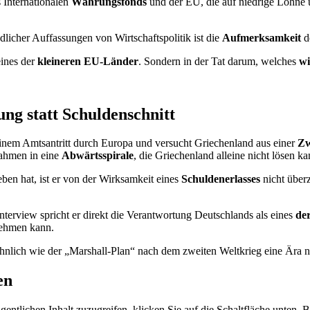
s Internationalen
Währungsfonds
und der EU, die auf niedrige Löhne
licher Auffassungen von Wirtschaftspolitik ist die
Aufmerksamkeit
de
eines der
kleineren EU-Länder
. Sondern in der Tat darum, welches
wi
ng statt Schuldenschnitt
einem Amtsantritt durch Europa und versucht Griechenland aus einer
Zw
ahmen in eine
Abwärtsspirale
, die Griechenland alleine nicht lösen ka
en hat, ist er von der Wirksamkeit eines
Schuldenerlasses
nicht über
Interview spricht er direkt die Verantwortung Deutschlands als eines
de
nehmen kann.
ähnlich wie der „Marshall-Plan“ nach dem zweiten Weltkrieg eine Ära n
en
gentlichen Inhalt zuzugreifen, klicken Sie auf die Schaltfläche unten. 