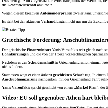
Dies steht ganz im Gegensatz zur Wirtschaftspolitik der Weltbank, de
die
Gesamtwirtschaft
ankurbeln.
Wegen diesem kreativen
Aufeinanderprallen
zweier ganz unterschied
Es geht bei den aktuellen
Verhandlungen
nicht nur um die Zukunft 
Griechische Forderung: Anschubfinanzieru
Der griechische
Finanzminister
Yanis Varoufakis reist gleich nach s
Lohnkürzungen
und die von der Troika vorgeschlagenen Sparmaßn
Nachdem es den
Schuldenschnitt
in Griechenland schon einmal gegeb
nichts ändern.
Stattdessen wagt er einen äußerst
geschickten Schachzug
: In einem 
Anschubfinanzierung
nachdenken, mit der Griechenland Fahrt auf
Yanis Varoufakis
spricht geschickt von einem
„Merkel-Plan“
, der 
Video: EU soll gegenüber Athen hart bleib
Sie sehen gerade einen Platzhalterinhalt von
YouTube
. Um auf den ei