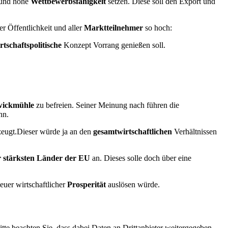
 und hohe
Wettbewerbsfähigkeit
setzen. Diese soll den Export und
r Öffentlichkeit und aller
Marktteilnehmer
so hoch:
rtschaftspolitische
Konzept Vorrang genießen soll.
ickmühle
zu befreien. Seiner Meinung nach führen die
nn.
zeugt.Dieser würde ja an den
gesamtwirtschaftlichen
Verhältnissen
r stärksten Länder der EU
an. Dieses solle doch über eine
euer wirtschaftlicher
Prosperität
auslösen würde.
Bitte beachten Sie, dass dabei Daten an Drittanbieter weitergegeben