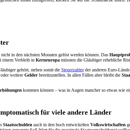
ter
h nicht in den nächsten Monaten gelöst werden können. Das
Hauptpro
ei einem Verbleib in
Kerneuropa
müssten die Gläubiger erhebliche Ris
äubiger gehört, stehen somit die
Steuerzahler
der anderen Euro-Länder
 oder weitere
Gelder
bereitzustellen. In allen Fällen aber bleibt die
Sta
erhöhungen
kommen können – was in Augen mancher so etwas wie ei
ymptomatisch für viele andere Länder
en
Staatsschulden
auch in den hoch entwickelten
Volkswirtschaften
ge
trägen genannte Soll-Wert für die maximale Staatsverschuldung) vollk