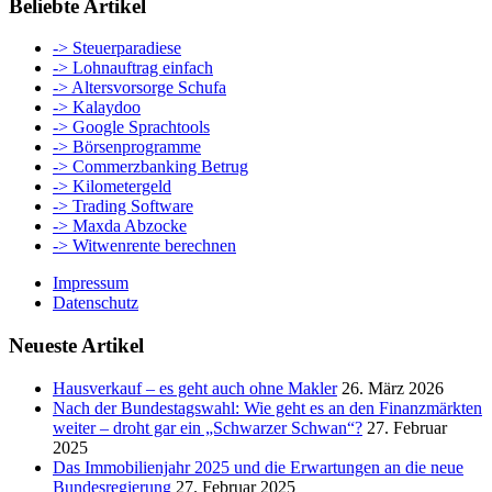
Beliebte Artikel
-> Steuerparadiese
-> Lohnauftrag einfach
-> Altersvorsorge Schufa
-> Kalaydoo
-> Google Sprachtools
-> Börsenprogramme
-> Commerzbanking Betrug
-> Kilometergeld
-> Trading Software
-> Maxda Abzocke
-> Witwenrente berechnen
Impressum
Datenschutz
Neueste Artikel
Hausverkauf – es geht auch ohne Makler
26. März 2026
Nach der Bundestagswahl: Wie geht es an den Finanzmärkten
weiter – droht gar ein „Schwarzer Schwan“?
27. Februar
2025
Das Immobilienjahr 2025 und die Erwartungen an die neue
Bundesregierung
27. Februar 2025