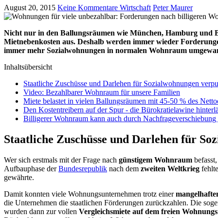
August 20, 2015
Keine Kommentare
Wirtschaft
Peter Maurer
Nicht nur in den Ballungsräumen wie München, Hamburg und Berl
Mietnebenkosten aus. Deshalb werden immer wieder Forderungen
immer mehr Sozialwohnungen in normalen Wohnraum umgewan
Inhaltsübersicht
Staatliche Zuschüsse und Darlehen für Sozialwohnungen verpu
Video: Bezahlbarer Wohnraum für unsere Familien
Miete belastet in vielen Ballungsräumen mit 45-50 % des Net
Den Kostentreibern auf der Spur - die Bürokratielawine hinterlä
Billigerer Wohnraum kann auch durch Nachfrageverschiebung
Staatliche Zuschüsse und Darlehen für So
Wer sich erstmals mit der Frage nach
günstigem Wohnraum
befasst,
Aufbauphase der
Bundesrepublik
nach dem
zweiten Weltkrieg
fehlt
gewährte.
Damit konnten viele Wohnungsunternehmen trotz einer
mangelhafte
die Unternehmen die staatlichen Förderungen zurückzahlen. Die sog
wurden dann zur vollen
Vergleichsmiete auf dem freien Wohnung