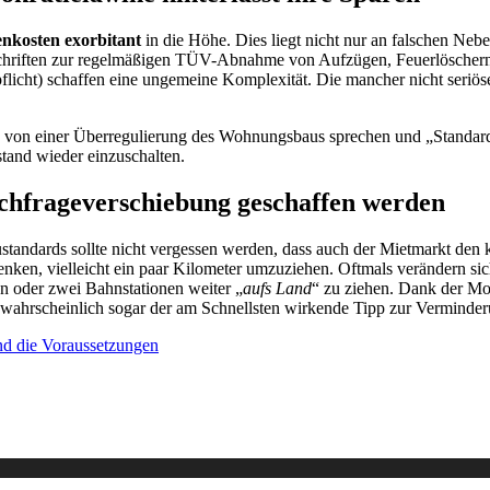
nkosten exorbitant
in die Höhe. Dies liegt nicht nur an falschen Neb
schriften zur regelmäßigen TÜV-Abnahme von Aufzügen, Feuerlöschern 
licht) schaffen eine ungemeine Komplexität. Die mancher nicht seriöse
ie von einer Überregulierung des Wohnungsbaus sprechen und „Standar
tand wieder einzuschalten.
chfrageverschiebung geschaffen werden
ndards sollte nicht vergessen werden, dass auch der Mietmarkt den k
enken, vielleicht ein paar Kilometer umzuziehen. Oftmals verändern si
en oder zwei Bahnstationen weiter „
aufs Land
“ zu ziehen. Dank der Mobi
e wahrscheinlich sogar der am Schnellsten wirkende Tipp zur Vermind
nd die Voraussetzungen