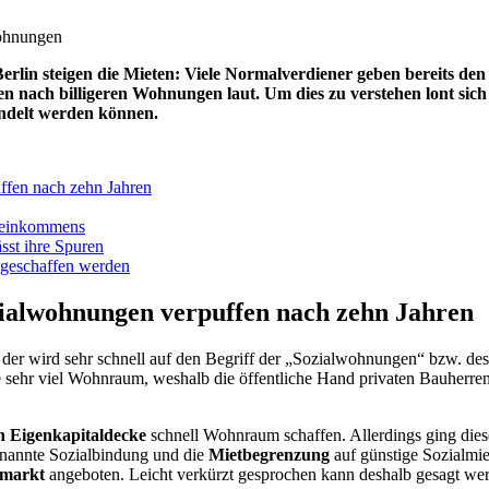
in steigen die Mieten: Viele Normalverdiener geben bereits den
 nach billigeren Wohnungen laut. Um dies zu verstehen lont sic
delt werden können.
ffen nach zehn Jahren
toeinkommens
sst ihre Spuren
 geschaffen werden
zialwohnungen verpuffen nach zehn Jahren
 der wird sehr schnell auf den Begriff der „Sozialwohnungen“ bzw. de
e sehr viel Wohnraum, weshalb die öffentliche Hand privaten Bauher
n Eigenkapitaldecke
schnell Wohnraum schaffen. Allerdings ging dies
enannte Sozialbindung und die
Mietbegrenzung
auf günstige Sozialmi
smarkt
angeboten. Leicht verkürzt gesprochen kann deshalb gesagt wer