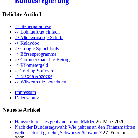
Bundesregierung
Beliebte Artikel
-> Steuerparadiese
-> Lohnauftrag einfach
-> Altersvorsorge Schufa
-> Kalaydoo
-> Google Sprachtools
-> Börsenprogramme
-> Commerzbanking Betrug
-> Kilometergeld
-> Trading Software
-> Maxda Abzocke
-> Witwenrente berechnen
Impressum
Datenschutz
Neueste Artikel
Hausverkauf – es geht auch ohne Makler
26. März 2026
Nach der Bundestagswahl: Wie geht es an den Finanzmärkten
weiter – droht gar ein „Schwarzer Schwan“?
27. Februar