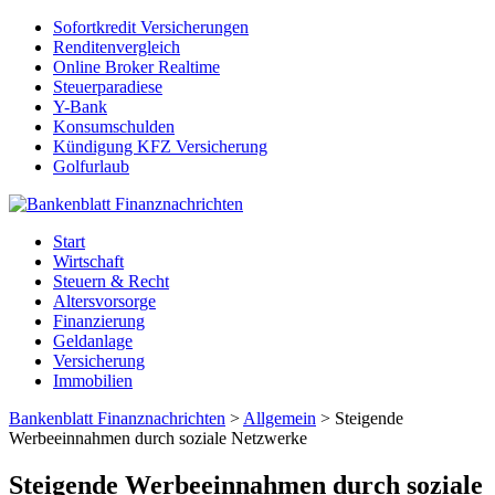
Sofortkredit Versicherungen
Renditenvergleich
Online Broker Realtime
Steuerparadiese
Y-Bank
Konsumschulden
Kündigung KFZ Versicherung
Golfurlaub
Start
Wirtschaft
Steuern & Recht
Altersvorsorge
Finanzierung
Geldanlage
Versicherung
Immobilien
Bankenblatt Finanznachrichten
>
Allgemein
>
Steigende
Werbeeinnahmen durch soziale Netzwerke
Steigende Werbeeinnahmen durch soziale