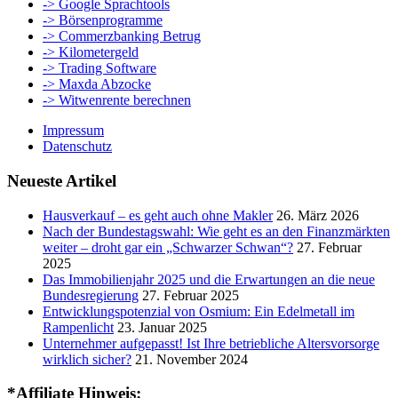
-> Google Sprachtools
-> Börsenprogramme
-> Commerzbanking Betrug
-> Kilometergeld
-> Trading Software
-> Maxda Abzocke
-> Witwenrente berechnen
Impressum
Datenschutz
Neueste Artikel
Hausverkauf – es geht auch ohne Makler
26. März 2026
Nach der Bundestagswahl: Wie geht es an den Finanzmärkten
weiter – droht gar ein „Schwarzer Schwan“?
27. Februar
2025
Das Immobilienjahr 2025 und die Erwartungen an die neue
Bundesregierung
27. Februar 2025
Entwicklungspotenzial von Osmium: Ein Edelmetall im
Rampenlicht
23. Januar 2025
Unternehmer aufgepasst! Ist Ihre betriebliche Altersvorsorge
wirklich sicher?
21. November 2024
*Affiliate Hinweis: