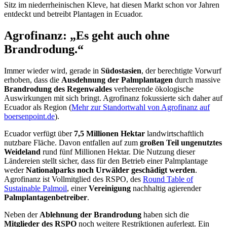
Sitz im niederrheinischen Kleve, hat diesen Markt schon vor Jahren
entdeckt und betreibt Plantagen in Ecuador.
Agrofinanz: „Es geht auch ohne
Brandrodung.“
Immer wieder wird, gerade in
Südostasien
, der berechtigte Vorwurf
erhoben, dass die
Ausdehnung der Palmplantagen
durch massive
Brandrodung des Regenwaldes
verheerende ökologische
Auswirkungen mit sich bringt. Agrofinanz fokussierte sich daher auf
Ecuador als Region (
Mehr zur Standortwahl von Agrofinanz auf
boersenpoint.de
).
Ecuador verfügt über
7,5 Millionen Hektar
landwirtschaftlich
nutzbare Fläche. Davon entfallen auf zum
großen Teil ungenutztes
Weideland
rund fünf Millionen Hektar. Die Nutzung dieser
Ländereien stellt sicher, dass für den Betrieb einer Palmplantage
weder
Nationalparks noch Urwälder geschädigt werden
.
Agrofinanz ist Vollmitglied des RSPO, des
Round Table of
Sustainable Palmoil
, einer
Vereinigung
nachhaltig agierender
Palmplantagenbetreiber
.
Neben der
Ablehnung der Brandrodung
haben sich die
Mitglieder des RSPO
noch weitere Restriktionen auferlegt. Ein