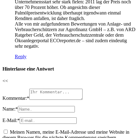
Unternehmensstart sehr stark fielen: 2011 lag der Preis noch
über 70 Prozent höher. Ob angesichts dieser
Palmölpreisentwicklung überhaupt irgendwann einmal
Renditen anfallen, ist daher fraglich.
Alle von mir aufgefundenen Bewertungen von Anlage- und
Verbraucherschützern zur Agrofinanz GmbH – z.B. von ARD
Ratgeber Geld, der Verbraucherschutzzentrale oder dem
Ökoanlegerportal ECOreporter.de – sind zudem eindeutig
sehr negativ.
Reply
Hinterlasse eine Antwort
<<
Kommentar:
*
Name:
*
E-Mail:
*
Meinen Namen, meine E-Mail-Adresse und meine Website in
diesem Browser für die nächste Kommentierung speichern.