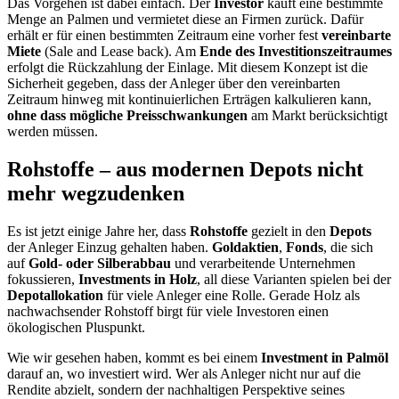
Das Vorgehen ist dabei einfach. Der
Investor
kauft eine bestimmte
Menge an Palmen und vermietet diese an Firmen zurück. Dafür
erhält er für einen bestimmten Zeitraum eine vorher fest
vereinbarte
Miete
(Sale and Lease back). Am
Ende des Investitionszeitraumes
erfolgt die Rückzahlung der Einlage. Mit diesem Konzept ist die
Sicherheit gegeben, dass der Anleger über den vereinbarten
Zeitraum hinweg mit kontinuierlichen Erträgen kalkulieren kann,
ohne dass mögliche Preisschwankungen
am Markt berücksichtigt
werden müssen.
Rohstoffe – aus modernen Depots nicht
mehr wegzudenken
Es ist jetzt einige Jahre her, dass
Rohstoffe
gezielt in den
Depots
der Anleger Einzug gehalten haben.
Goldaktien
,
Fonds
, die sich
auf
Gold- oder Silberabbau
und verarbeitende Unternehmen
fokussieren,
Investments in Holz
, all diese Varianten spielen bei der
Depotallokation
für viele Anleger eine Rolle. Gerade Holz als
nachwachsender Rohstoff birgt für viele Investoren einen
ökologischen Pluspunkt.
Wie wir gesehen haben, kommt es bei einem
Investment in Palmöl
darauf an, wo investiert wird. Wer als Anleger nicht nur auf die
Rendite abzielt, sondern der nachhaltigen Perspektive seines