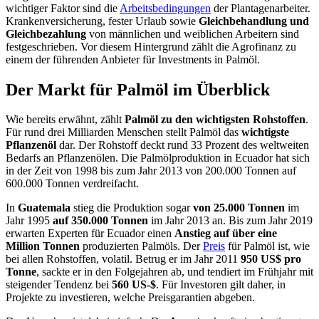
wichtiger Faktor sind die
Arbeitsbedingungen
der Plantagenarbeiter.
Krankenversicherung, fester Urlaub sowie
Gleichbehandlung und
Gleichbezahlung
von männlichen und weiblichen Arbeitern sind
festgeschrieben. Vor diesem Hintergrund zählt die Agrofinanz zu
einem der führenden Anbieter für Investments in Palmöl.
Der Markt für Palmöl im Überblick
Wie bereits erwähnt, zählt
Palmöl zu den wichtigsten Rohstoffen
.
Für rund drei Milliarden Menschen stellt Palmöl das
wichtigste
Pflanzenöl
dar. Der Rohstoff deckt rund 33 Prozent des weltweiten
Bedarfs an Pflanzenölen. Die Palmölproduktion in Ecuador hat sich
in der Zeit von 1998 bis zum Jahr 2013 von 200.000 Tonnen auf
600.000 Tonnen verdreifacht.
In
Guatemala
stieg die Produktion sogar
von 25.000 Tonnen
im
Jahr 1995
auf 350.000 Tonnen
im Jahr 2013 an. Bis zum Jahr 2019
erwarten Experten für Ecuador einen
Anstieg auf
über eine
Million Tonnen
produzierten Palmöls. Der
Preis
für Palmöl ist, wie
bei allen Rohstoffen, volatil. Betrug er im Jahr 2011
950 US$ pro
Tonne
, sackte er in den Folgejahren ab, und tendiert im Frühjahr mit
steigender Tendenz bei
560 US-$
. Für Investoren gilt daher, in
Projekte zu investieren, welche Preisgarantien abgeben.