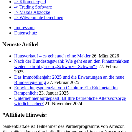
-> Kilometergeld
-> Trading Software
-> Maxda Abzocke
-> Witwenrente berechnen
Impressum
Datenschutz
Neueste Artikel
Hausverkauf – es geht auch ohne Makler
26. März 2026
Nach der Bundestagswahl: Wie geht es an den Finanzmärkten
weiter – droht gar ein „Schwarzer Schwan“?
27. Februar
2025
Das Immobilienjahr 2025 und die Erwartungen an die neue
Bundesregierung
27. Februar 2025
Entwicklungspotenzial von Osmium: Ein Edelmetall im
Rampenlicht
23. Januar 2025
Unternehmer aufgepasst! Ist Ihre betriebliche Altersvorsorge
wirklich sicher?
21. November 2024
*Affiliate Hinweis:
bankenblatt.de ist Teilnehmer des Partnerprogramms von Amazon
EU, mittels dessen durch die Platzierung von Links zu Amazon.de