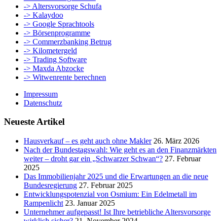
-> Altersvorsorge Schufa
-> Kalaydoo
-> Google Sprachtools
-> Börsenprogramme
-> Commerzbanking Betrug
-> Kilometergeld
-> Trading Software
-> Maxda Abzocke
-> Witwenrente berechnen
Impressum
Datenschutz
Neueste Artikel
Hausverkauf – es geht auch ohne Makler
26. März 2026
Nach der Bundestagswahl: Wie geht es an den Finanzmärkten
weiter – droht gar ein „Schwarzer Schwan“?
27. Februar
2025
Das Immobilienjahr 2025 und die Erwartungen an die neue
Bundesregierung
27. Februar 2025
Entwicklungspotenzial von Osmium: Ein Edelmetall im
Rampenlicht
23. Januar 2025
Unternehmer aufgepasst! Ist Ihre betriebliche Altersvorsorge
wirklich sicher?
21. November 2024