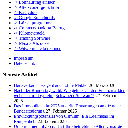
-> Lohnauftrag einfach
-> Altersvorsorge Schufa
-> Kalaydoo
-> Google Sprachtools
-> Börsenprogramme
-> Commerzbanking Betrug
-> Kilometergeld
-> Trading Software
-> Maxda Abzocke
-> Witwenrente berechnen
Impressum
Datenschutz
Neueste Artikel
Hausverkauf – es geht auch ohne Makler
26. März 2026
Nach der Bundestagswahl: Wie geht es an den Finanzmärkten
weiter – droht gar ein „Schwarzer Schwan“?
27. Februar
2025
Das Immobilienjahr 2025 und die Erwartungen an die neue
Bundesregierung
27. Februar 2025
Entwicklungspotenzial von Osmium: Ein Edelmetall im
Rampenlicht
23. Januar 2025
Unternehmer aufgepasst! Ist Ihre betriebliche Altersvorsorge