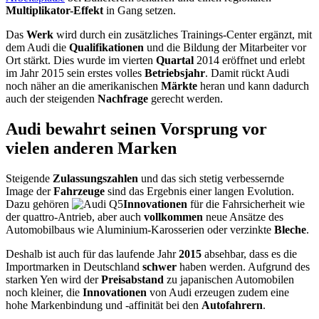
Multiplikator-Effekt
in Gang setzen.
Das
Werk
wird durch ein zusätzliches Trainings-Center ergänzt, mit
dem Audi die
Qualifikationen
und die Bildung der Mitarbeiter vor
Ort stärkt. Dies wurde im vierten
Quartal
2014 eröffnet und erlebt
im Jahr 2015 sein erstes volles
Betriebsjahr
. Damit rückt Audi
noch näher an die amerikanischen
Märkte
heran und kann dadurch
auch der steigenden
Nachfrage
gerecht werden.
Audi bewahrt seinen Vorsprung vor
vielen anderen Marken
Steigende
Zulassungszahlen
und das sich stetig verbessernde
Image der
Fahrzeuge
sind das Ergebnis einer langen Evolution.
Dazu gehören
Innovationen
für die Fahrsicherheit wie
der quattro-Antrieb, aber auch
vollkommen
neue Ansätze des
Automobilbaus wie Aluminium-Karosserien oder verzinkte
Bleche
.
Deshalb ist auch für das laufende Jahr
2015
absehbar, dass es die
Importmarken in Deutschland
schwer
haben werden. Aufgrund des
starken Yen wird der
Preisabstand
zu japanischen Automobilen
noch kleiner, die
Innovationen
von Audi erzeugen zudem eine
hohe Markenbindung und -affinität bei den
Autofahrern
.