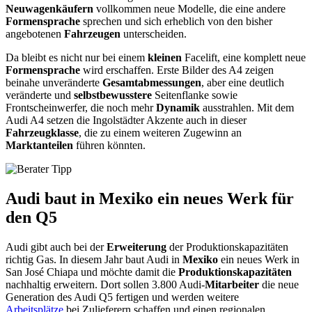
Neuwagenkäufern
vollkommen neue Modelle, die eine andere
Formensprache
sprechen und sich erheblich von den bisher
angebotenen
Fahrzeugen
unterscheiden.
Da bleibt es nicht nur bei einem
kleinen
Facelift, eine komplett neue
Formensprache
wird erschaffen. Erste Bilder des A4 zeigen
beinahe unveränderte
Gesamtabmessungen
, aber eine deutlich
veränderte und
selbstbewusstere
Seitenflanke sowie
Frontscheinwerfer, die noch mehr
Dynamik
ausstrahlen. Mit dem
Audi A4 setzen die Ingolstädter Akzente auch in dieser
Fahrzeugklasse
, die zu einem weiteren Zugewinn an
Marktanteilen
führen könnten.
Audi baut in Mexiko ein neues Werk für
den Q5
Audi gibt auch bei der
Erweiterung
der Produktionskapazitäten
richtig Gas. In diesem Jahr baut Audi in
Mexiko
ein neues Werk in
San José Chiapa und möchte damit die
Produktionskapazitäten
nachhaltig erweitern. Dort sollen 3.800 Audi-
Mitarbeiter
die neue
Generation des Audi Q5 fertigen und werden weitere
Arbeitsplätze
bei Zulieferern schaffen und einen regionalen