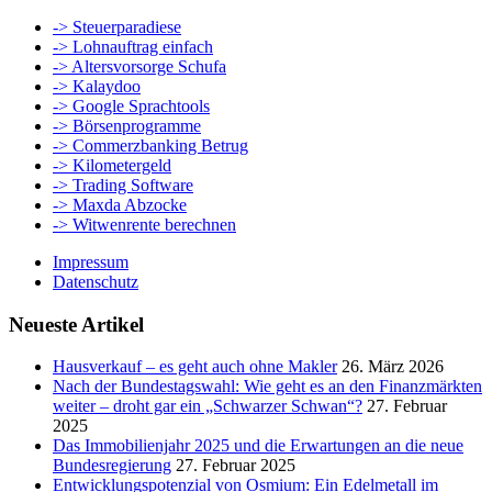
-> Steuerparadiese
-> Lohnauftrag einfach
-> Altersvorsorge Schufa
-> Kalaydoo
-> Google Sprachtools
-> Börsenprogramme
-> Commerzbanking Betrug
-> Kilometergeld
-> Trading Software
-> Maxda Abzocke
-> Witwenrente berechnen
Impressum
Datenschutz
Neueste Artikel
Hausverkauf – es geht auch ohne Makler
26. März 2026
Nach der Bundestagswahl: Wie geht es an den Finanzmärkten
weiter – droht gar ein „Schwarzer Schwan“?
27. Februar
2025
Das Immobilienjahr 2025 und die Erwartungen an die neue
Bundesregierung
27. Februar 2025
Entwicklungspotenzial von Osmium: Ein Edelmetall im