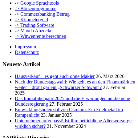
-> Google Sprachtools
-> Börsenprogramme
-> Commerzbanking Betrug
-> Kilometergeld
-> Trading Software
-> Maxda Abzocke
-> Witwenrente berechnen
Impressum
Datenschutz
Neueste Artikel
Hausverkauf – es geht auch ohne Makler
26. März 2026
Nach der Bundestagswahl: Wie geht es an den Finanzmärkten
weiter – droht gar ein „Schwarzer Schwan“?
27. Februar
2025
Das Immobilienjahr 2025 und die Erwartungen an die neue
Bundesregierung
27. Februar 2025
Entwicklungspotenzial von Osmium: Ein Edelmetall im
Rampenlicht
23. Januar 2025
Unternehmer aufgepasst! Ist Ihre betriebliche Altersvorsorge
wirklich sicher?
21. November 2024
*Affiliate Hinweis: