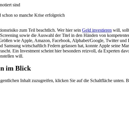
otiert sind
d schon so manche Krise erfolgreich
tionsrisiko zum Teil beachtlich. Wer hier sein
Geld investieren
will, sol
e Screening sowie die Auswahl der Titel in den Händen von kompetenten
t-Größen wie Apple, Amazon, Facebook, Alphabet/Google, Twitter und Li
d Samsung wirtschaftlich Federn gelassen hat, konnte Apple seine Ma
rascht. Ein Investment scheint hier besonders reizvoll, da Experten d
stellen will.
n im Blick
gentlichen Inhalt zuzugreifen, klicken Sie auf die Schaltfläche unten. 