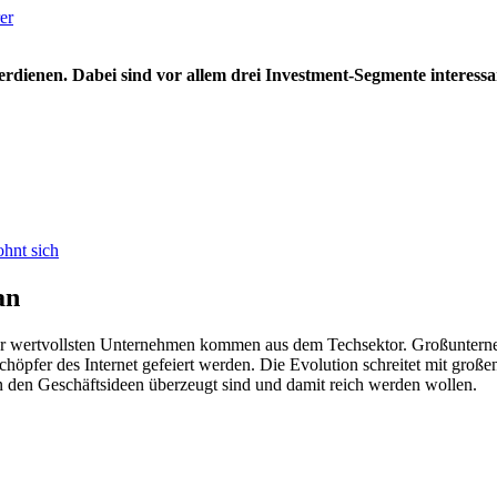
er
rdienen. Dabei sind vor allem drei Investment-Segmente interessa
ohnt sich
an
der wertvollsten Unternehmen kommen aus dem Techsektor. Großunter
chöpfer des Internet gefeiert werden. Die Evolution schreitet mit groß
n den Geschäftsideen überzeugt sind und damit reich werden wollen.