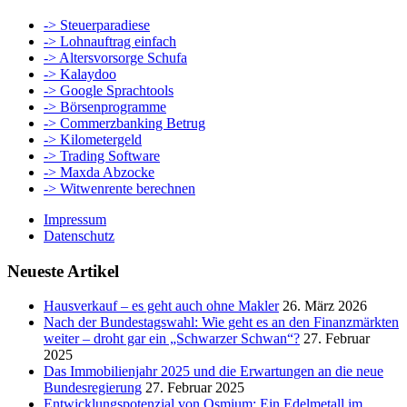
-> Steuerparadiese
-> Lohnauftrag einfach
-> Altersvorsorge Schufa
-> Kalaydoo
-> Google Sprachtools
-> Börsenprogramme
-> Commerzbanking Betrug
-> Kilometergeld
-> Trading Software
-> Maxda Abzocke
-> Witwenrente berechnen
Impressum
Datenschutz
Neueste Artikel
Hausverkauf – es geht auch ohne Makler
26. März 2026
Nach der Bundestagswahl: Wie geht es an den Finanzmärkten
weiter – droht gar ein „Schwarzer Schwan“?
27. Februar
2025
Das Immobilienjahr 2025 und die Erwartungen an die neue
Bundesregierung
27. Februar 2025
Entwicklungspotenzial von Osmium: Ein Edelmetall im