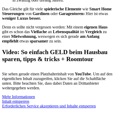
in zwanzig oder dreißig Jahren.
Das Gleiche gilt für viele
spielerische Elemente
wie
Smart Home
Steuerungen
von
Gardinen
oder
Garagentoren
:
Hier ist etwas
weniger Luxus besser.
Denn es sollte nicht vergessen werden: Mit einem
eigenen Haus
gibt es schon das
Vielfache
an
Lebensqualität
im
Vergleich
zu
einer
Mietwohnung,
weswegen es sich gerade
am Anfang
empfiehlt
etwas
sparsamer
zu sein.
Video: So einfach GELD beim Hausbau
sparen, tipps & tricks + Roomtour
Sie sehen gerade einen Platzhalterinhalt von
YouTube
. Um auf den
eigentlichen Inhalt zuzugreifen, klicken Sie auf die Schaltfläche
unten. Bitte beachten Sie, dass dabei Daten an Drittanbieter
weitergegeben werden.
Mehr Informationen
Inhalt entsperren
Erforderlichen Service akzeptieren und Inhalte entsperren