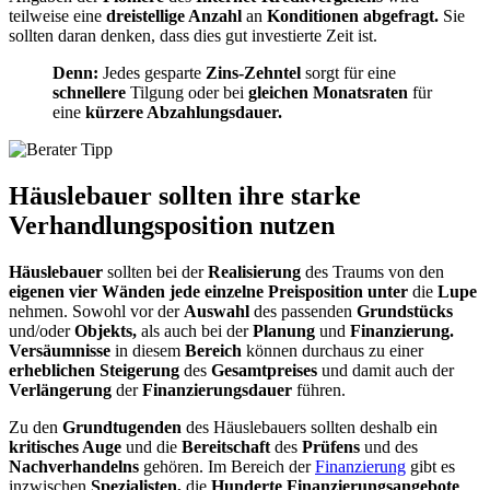
teilweise eine
dreistellige Anzahl
an
Konditionen abgefragt.
Sie
sollten daran denken, dass dies gut investierte Zeit ist.
Denn:
Jedes gesparte
Zins-Zehntel
sorgt für eine
schnellere
Tilgung oder bei
gleichen Monatsraten
für
eine
kürzere
Abzahlungsdauer
.
Häuslebauer sollten ihre starke
Verhandlungsposition
nutzen
Häuslebauer
sollten bei der
Realisierung
des Traums von den
eigenen vier Wänden jede einzelne
Preisposition
unter
die
Lupe
nehmen. Sowohl vor der
Auswahl
des passenden
Grundstücks
und/oder
Objekts,
als auch bei der
Planung
und
Finanzierung.
Versäumnisse
in diesem
Bereich
können durchaus zu einer
erheblichen Steigerung
des
Gesamtpreises
und damit auch der
Verlängerung
der
Finanzierungsdauer
führen.
Zu den
Grundtugenden
des
Häuslebauers
sollten deshalb ein
kritisches Auge
und die
Bereitschaft
des
Prüfens
und des
Nachverhandelns
gehören. Im Bereich der
Finanzierung
gibt es
inzwischen
Spezialisten,
die
Hunderte Finanzierungsangebote