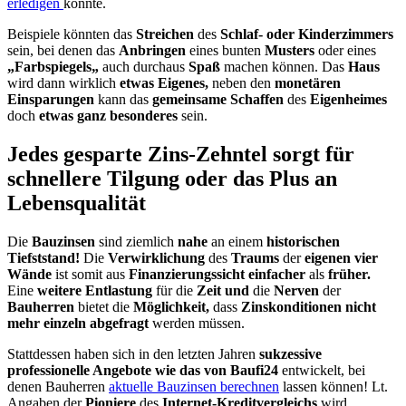
erledigen
könnte.
Beispiele könnten das
Streichen
des
Schlaf- oder Kinderzimmers
sein, bei denen das
Anbringen
eines bunten
Musters
oder eines
„
Farbspiegels
„
auch durchaus
Spaß
machen können. Das
Haus
wird dann wirklich
etwas Eigenes,
neben den
monetären
Einsparungen
kann das
gemeinsame Schaffen
des
Eigenheimes
doch
etwas ganz besonderes
sein.
Jedes gesparte
Zins-Zehntel
sorgt für
schnellere Tilgung oder das Plus an
Lebensqualität
Die
Bauzinsen
sind ziemlich
nahe
an einem
historischen
Tiefststand
!
Die
Verwirklichung
des
Traums
der
eigenen vier
Wände
ist somit aus
Finanzierungssicht einfacher
als
früher.
Eine
weitere Entlastung
für die
Zeit und
die
Nerven
der
Bauherren
bietet die
Möglichkeit,
dass
Zinskonditionen nicht
mehr einzeln abgefragt
werden müssen.
Stattdessen haben sich in den letzten Jahren
sukzessive
professionelle Angebote wie das von Baufi24
entwickelt, bei
denen Bauherren
aktuelle Bauzinsen berechnen
lassen können!
Lt
.
Angaben der
Pioniere
des
Internet-Kreditvergleichs
wird