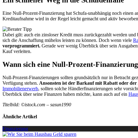
Ein schneller Weg in die Schuldenfalle
Eine Null-Prozent-Finanzierung hat Schufa-unabhängig noch einen and
Kreditaufnahme wird in der Regel leicht gemacht und aktiv beworben, 
Dabei gilt: auch ein zinsloser Kredit muss zurückgezahlt werden und 
sich die Anschaffung mühelos leisten zu können. Doch wenn viele
Ra
vorprogrammiert.
Gerade wer wenig Überblick über sein Ausgabenver
Kauf verleiten.
Wann sich eine Null-Prozent-Finanzierung
Null-Prozent-Finanzierungen sollten grundsätzlich nur in Betracht g
Verfügung stehen.
Ansonsten ist der Barkauf mit Rabatt oder der
Immobilienerwerb
, sollten solche Händlerfinanzierungen sehr vorsic
Überblick über seine Finanzen haben möchte, kann auch auf ein
Haus
Titelbild: ©istock.com – sasun1990
Ähnliche Artikel
Finanzierung