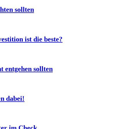
hten sollten
stition ist die beste?
t entgehen sollten
en dabei!
ter im Check