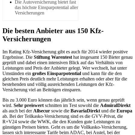
Die Autoversicherung bietet fast
das höchste Einsparpotential aller
Versicherungen
Die besten Anbieter aus 150 Kfz-
Versicherungen
Im Rating Kfz-Versicherung gibt es auch für 2014 wieder positive
Ergebnisse. Die
Stiftung Warentest
hat insgesamt 150 Bieter genau
geprüft und dabei einen intensiven Blick auf das Verhältnis von
Leistungen und Preis der Anbieter gelegt. Wer wechselt, hat unter
Umständen ein
großes Einsparpotential
und kann für die den
gleichen Preis deutlich mehr Leistungen erhalten oder aber für die
bestehenden und völlig ausreichenden Leistungen der Kfz-
Versicherung viel an Beiträgen einsparen.
Bis zu 3.000 Euro können das jährlich sein, wenn genau geprüft
wird.
Sehr preiswert
schnitten im Test sowohl die
AdmiralDirekt
als auch bei der
Allsecur
sowie die
BavariaDirekt
und die
Europa
ab. Bei der Teilkasko-Versicherung sind es die GVV-Privat, die
R+V24 sowie die WWK, die den Kunden gute Leistungen zu
günstigen Preisen bieten. Geht es um die Vollkasko-Versicherung,
lassen sich interessante Tarife beim ADAC, bei Asstel, bei der