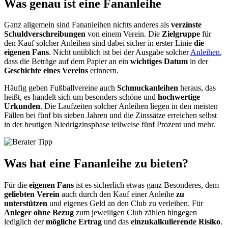
Was genau ist eine Fananleihe
Ganz allgemein sind Fananleihen nichts anderes als
verzinste
Schuldverschreibungen
von einem Verein. Die
Zielgruppe
für
den Kauf solcher Anleihen sind dabei sicher in erster Linie
die
eigenen Fans
. Nicht unüblich ist bei der Ausgabe solcher
Anleihen
,
dass die Beträge auf dem Papier an ein
wichtiges Datum
in der
Geschichte eines Vereins
erinnern.
Häufig geben Fußballvereine auch
Schmuckanleihen
heraus, das
heißt, es handelt sich um besonders schöne und
hochwertige
Urkunden
. Die Laufzeiten solcher Anleihen liegen in den meisten
Fällen bei fünf bis sieben Jahren und die Zinssätze erreichen selbst
in der heutigen Niedrigzinsphase teilweise fünf Prozent und mehr.
Was hat eine Fananleihe zu bieten?
Für die
eigenen Fans
ist es sicherlich etwas ganz Besonderes, dem
geliebten Verein
auch durch den Kauf einer Anleihe
zu
unterstützen
und eigenes Geld an den Club zu verleihen. Für
Anleger ohne Bezug
zum jeweiligen Club zählen hingegen
lediglich der
mögliche Ertrag
und das
einzukalkulierende Risiko
.