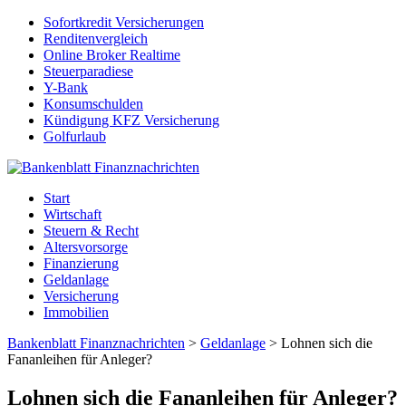
Sofortkredit Versicherungen
Renditenvergleich
Online Broker Realtime
Steuerparadiese
Y-Bank
Konsumschulden
Kündigung KFZ Versicherung
Golfurlaub
Start
Wirtschaft
Steuern & Recht
Altersvorsorge
Finanzierung
Geldanlage
Versicherung
Immobilien
Bankenblatt Finanznachrichten
>
Geldanlage
>
Lohnen sich die
Fananleihen für Anleger?
Lohnen sich die Fananleihen für Anleger?