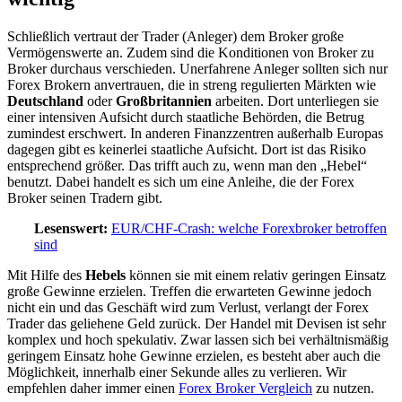
Schließlich vertraut der Trader (Anleger) dem Broker große
Vermögenswerte an. Zudem sind die Konditionen von Broker zu
Broker durchaus verschieden. Unerfahrene Anleger sollten sich nur
Forex Brokern anvertrauen, die in streng regulierten Märkten wie
Deutschland
oder
Großbritannien
arbeiten. Dort unterliegen sie
einer intensiven Aufsicht durch staatliche Behörden, die Betrug
zumindest erschwert. In anderen Finanzzentren außerhalb Europas
dagegen gibt es keinerlei staatliche Aufsicht. Dort ist das Risiko
entsprechend größer. Das trifft auch zu, wenn man den „Hebel“
benutzt. Dabei handelt es sich um eine Anleihe, die der Forex
Broker seinen Tradern gibt.
Lesenswert:
EUR/CHF-Crash: welche Forexbroker betroffen
sind
Mit Hilfe des
Hebels
können sie mit einem relativ geringen Einsatz
große Gewinne erzielen. Treffen die erwarteten Gewinne jedoch
nicht ein und das Geschäft wird zum Verlust, verlangt der Forex
Trader das geliehene Geld zurück. Der Handel mit Devisen ist sehr
komplex und hoch spekulativ. Zwar lassen sich bei verhältnismäßig
geringem Einsatz hohe Gewinne erzielen, es besteht aber auch die
Möglichkeit, innerhalb einer Sekunde alles zu verlieren. Wir
empfehlen daher immer einen
Forex Broker Vergleich
zu nutzen.