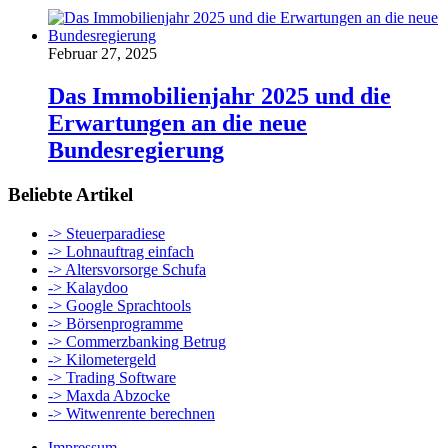
Februar 27, 2025
Das Immobilienjahr 2025 und die
Erwartungen an die neue
Bundesregierung
Beliebte Artikel
-> Steuerparadiese
-> Lohnauftrag einfach
-> Altersvorsorge Schufa
-> Kalaydoo
-> Google Sprachtools
-> Börsenprogramme
-> Commerzbanking Betrug
-> Kilometergeld
-> Trading Software
-> Maxda Abzocke
-> Witwenrente berechnen
Impressum