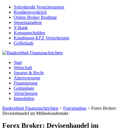
Sofortkredit Versicherungen
Renditenvergleich
Online Broker Realtime
Steuerparadiese
Y-Bank
Konsumschulden
Kündigung KFZ Versicherung
Golfurlaub
Start
Wirtschaft
Steuern & Recht
Altersvorsorge
Finanzierung
Geldanlage
Versicherung
Immobilien
Bankenblatt Finanznachrichten
>
Forextrading
>
Forex Broker:
Devisenhandel im Millisekundentakt
Forex Broker: Devisenhandel im