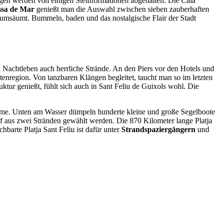
ogen werden von einigen Steinformationen abgehalten. Die Cala
ssa de Mar
genießt man die Auswahl zwischen sieben zauberhaften
s umsäumt. Bummeln, baden und das nostalgische Flair der Stadt
en Nachtleben auch herrliche Strände. An den Piers vor den Hotels und
tenregion. Von tanzbaren Klängen begleitet, taucht man so im letzten
ktur genießt, fühlt sich auch in Sant Feliu de Guixols wohl. Die
arme. Unten am Wasser dümpeln hunderte kleine und große Segelboote
f aus zwei Stränden gewählt werden. Die 870 Kilometer lange Platja
barte Platja Sant Feliu ist dafür unter
Strandspaziergängern
und