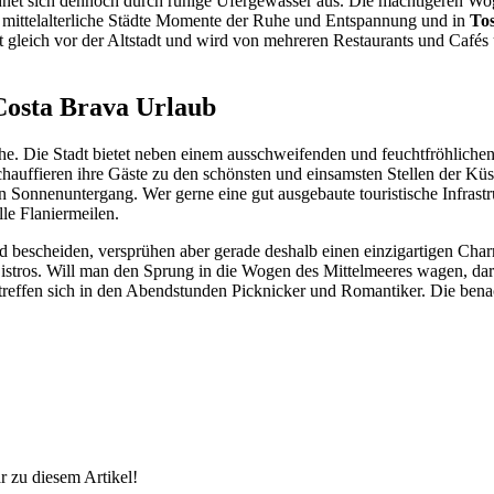
ichnet sich dennoch durch ruhige Ufergewässer aus. Die mächtigeren W
mittelalterliche Städte Momente der Ruhe und Entspannung und in
To
gt gleich vor der Altstadt und wird von mehreren Restaurants und Café
 Costa Brava Urlaub
sache. Die Stadt bietet neben einem ausschweifenden und feuchtfröhlich
hauffieren ihre Gäste zu den schönsten und einsamsten Stellen der Küs
 Sonnenuntergang. Wer gerne eine gut ausgebaute touristische Infrastru
le Flaniermeilen.
nd bescheiden, versprühen aber gerade deshalb einen einzigartigen Ch
istros. Will man den Sprung in die Wogen des Mittelmeeres wagen, dar
treffen sich in den Abendstunden Picknicker und Romantiker. Die benach
 zu diesem Artikel!