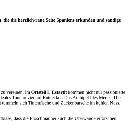
n, die die herzlich-raue Seite Spaniens erkunden und sandige
r zu vereinen. Im
Ortsteil L’Estartit
kommen nicht nur passionierte
deales Tauchrevier auf Entdecker: Das Archipel Illes Medes. Die
t
tummeln sich Tintenfische und Zackenbarsche im kühlen Nass.
ftblase, dass die Froschmänner auch die Uferwände erforschen