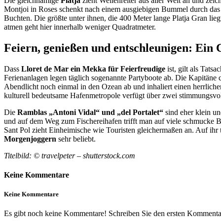
Die gleichnamige
Platja
zieht Wellenreiter aus aller Welt an und ze
Montjoi in Roses schenkt nach einem ausgiebigen Bummel durch das 
Buchten. Die größte unter ihnen, die 400 Meter lange Platja Gran lie
atmen geht hier innerhalb weniger Quadratmeter.
Feiern, genießen und entschleunigen: Ein
Dass
Lloret de Mar ein Mekka für Feierfreudige
ist, gilt als Tat
Ferienanlagen legen täglich sogenannte Partyboote ab. Die Kapitäne c
Abendlicht noch einmal in den Ozean ab und inhaliert einen herrlichen
kulturell bedeutsame Hafenmetropole verfügt über zwei stimmungsvol
Die
Ramblas „Antoni Vidal“ und „del Portalet“
sind eher klein u
und auf dem Weg zum Fischereihafen trifft man auf viele schmucke B
Sant Pol zieht Einheimische wie Touristen gleichermaßen an. Auf ihr 
Morgenjoggern
sehr beliebt.
Titelbild: © travelpeter – shutterstock.com
Keine Kommentare
Keine Kommentare
Es gibt noch keine Kommentare! Schreiben Sie den ersten Kommentar