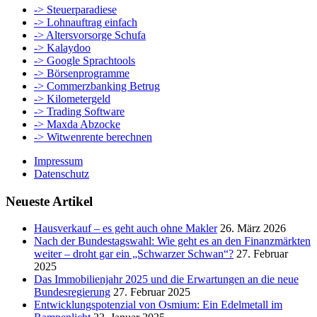
-> Steuerparadiese
-> Lohnauftrag einfach
-> Altersvorsorge Schufa
-> Kalaydoo
-> Google Sprachtools
-> Börsenprogramme
-> Commerzbanking Betrug
-> Kilometergeld
-> Trading Software
-> Maxda Abzocke
-> Witwenrente berechnen
Impressum
Datenschutz
Neueste Artikel
Hausverkauf – es geht auch ohne Makler
26. März 2026
Nach der Bundestagswahl: Wie geht es an den Finanzmärkten
weiter – droht gar ein „Schwarzer Schwan“?
27. Februar
2025
Das Immobilienjahr 2025 und die Erwartungen an die neue
Bundesregierung
27. Februar 2025
Entwicklungspotenzial von Osmium: Ein Edelmetall im