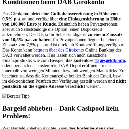
Konditionen beim DAB Girokonto
Das Girokonto bietet
eine Guthabensverzinsung in Höhe von
0,5% p.a
. an und verfügt über
eine Einlagensicherung in Höhe
von 100.000 Euro je Kunde
. Zusätzlich haben Privatpersonen,
aber auch Selbstständige die Option, einen Dispokredit
aufzunehmen. Der Dispo für Selbstständige ist
zu einem Zinssatz
von 10,5% p.a. zu haben
, für Privatpersonen liegt er bei einem
Zinssatz von 7,5% p.a. und ist direkt ab Kontoeröffnung verfügbar.
Das Konto kann
bequem über das Girokonto
Online Banking der
DAB verwaltet werden. Hier lassen sich auch zusätzliche
Finanzprodukte, wie zum Beispiel
das kostenlose
Tagesgeldkonto
,
oder aber auch das kostenfreie DAB Depot eröffnen – meist
innerhalb von wenigen Minuten, bzw. mit wenigen Mausklicks. Zu
beachten ist, dass die Kontoauszüge bei der Bank per Email, bzw.
im elektronischen Postfach zur Verfügung gestellt werden und
nicht
postalisch an die eigene Adresse verschickt
werden.
Bargeld abheben – Dank Cashpool kein
Problem!
Wer Bargeld abheben möchte, kann dies
kostenlos dank der