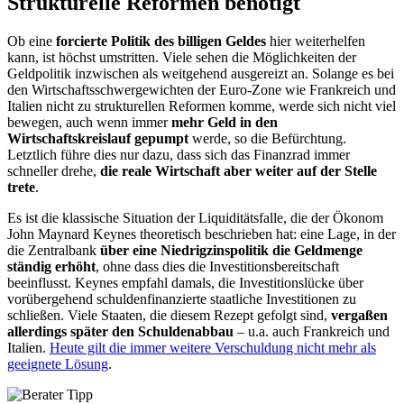
Strukturelle Reformen benötigt
Ob eine
forcierte Politik des billigen Geldes
hier weiterhelfen
kann, ist höchst umstritten. Viele sehen die Möglichkeiten der
Geldpolitik inzwischen als weitgehend ausgereizt an. Solange es bei
den Wirtschaftsschwergewichten der Euro-Zone wie Frankreich und
Italien nicht zu strukturellen Reformen komme, werde sich nicht viel
bewegen, auch wenn immer
mehr Geld in den
Wirtschaftskreislauf gepumpt
werde, so die Befürchtung.
Letztlich führe dies nur dazu, dass sich das Finanzrad immer
schneller drehe,
die reale Wirtschaft aber weiter auf der Stelle
trete
.
Es ist die klassische Situation der Liquiditätsfalle, die der Ökonom
John Maynard Keynes theoretisch beschrieben hat: eine Lage, in der
die Zentralbank
über eine Niedrigzinspolitik die Geldmenge
ständig erhöht
, ohne dass dies die Investitionsbereitschaft
beeinflusst. Keynes empfahl damals, die Investitionslücke über
vorübergehend schuldenfinanzierte staatliche Investitionen zu
schließen. Viele Staaten, die diesem Rezept gefolgt sind,
vergaßen
allerdings später den Schuldenabbau
– u.a. auch Frankreich und
Italien.
Heute gilt die immer weitere Verschuldung nicht mehr als
geeignete Lösung
.