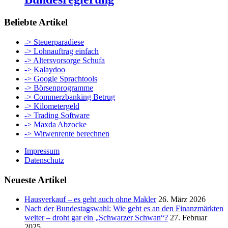
Beliebte Artikel
-> Steuerparadiese
-> Lohnauftrag einfach
-> Altersvorsorge Schufa
-> Kalaydoo
-> Google Sprachtools
-> Börsenprogramme
-> Commerzbanking Betrug
-> Kilometergeld
-> Trading Software
-> Maxda Abzocke
-> Witwenrente berechnen
Impressum
Datenschutz
Neueste Artikel
Hausverkauf – es geht auch ohne Makler
26. März 2026
Nach der Bundestagswahl: Wie geht es an den Finanzmärkten
weiter – droht gar ein „Schwarzer Schwan“?
27. Februar
2025