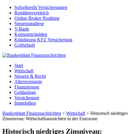
Sofortkredit Versicherungen
Renditenvergleich
Online Broker Realtime
Steuerparadiese
Y-Bank
Konsumschulden
Kündigung KFZ Versicherung
Golfurlaub
Start
Wirtschaft
Steuern & Recht
Altersvorsorge
Finanzierung
Geldanlage
Versicherung
Immobilien
Bankenblatt Finanznachrichten
>
Wirtschaft
>
Historisch niedriges
Zinsniveau: Wirtschaftsaussichten in der Eurozone
Historisch niedriges Zinsniveau: