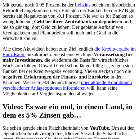
Mit gerade noch 0,05 Prozent ist der
Leitzins
bei einem historischen
Rekordtief angekommen. Für Einlagen der Banken bei der EZB gilt
bereits ein Negativzins von -0,1 Prozent. Nie war es für Banken so
wenig lohnend,
Geld bei ihrer Zentralbank zu deponieren
und
nie so günstig, dort Geld zu leihen. Der geplante Aufkauf von
Kreditpaketen und Pfandbriefen soll noch mehr Geld in die
Wirtschaft spülen.
Alle diese Aktivitäten haben zum Ziel, endlich
die Kreditvergabe im
Euro-Raum
anzukurbeln. Sie ist eine wichtige
Voraussetzung für
mehr Investitionen
, die wiederum die Basis für wirtschaftliches
Wachstum bilden. Obwohl Geld schon länger billig ist, zeigen sich
Banken bei der Kreditvergabe vorsichtig. Vielen stecken noch die
negativen Erfahrungen der Finanz- und Eurokrise
in den
Knochen. Wer sich jetzt dennoch privat
über aktuelle Konditionen
verschiedener Anlageoptionen informieren
will, kann seine
Möglichkeiten auf Vergleichsportalen abwägen.
Video: Es war ein mal, in einem Land, in
dem es 5% Zinsen gab…
Sie sehen gerade einen Platzhalterinhalt von
YouTube
. Um auf den
eigentlichen Inhalt zuzugreifen, klicken Sie auf die Schaltfläche