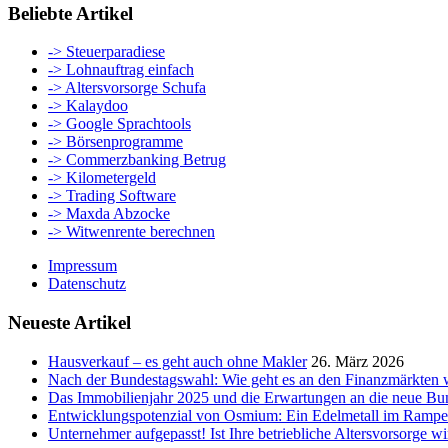
Beliebte Artikel
-> Steuerparadiese
-> Lohnauftrag einfach
-> Altersvorsorge Schufa
-> Kalaydoo
-> Google Sprachtools
-> Börsenprogramme
-> Commerzbanking Betrug
-> Kilometergeld
-> Trading Software
-> Maxda Abzocke
-> Witwenrente berechnen
Impressum
Datenschutz
Neueste Artikel
Hausverkauf – es geht auch ohne Makler
26. März 2026
Nach der Bundestagswahl: Wie geht es an den Finanzmärkten w
Das Immobilienjahr 2025 und die Erwartungen an die neue Bu
Entwicklungspotenzial von Osmium: Ein Edelmetall im Rampe
Unternehmer aufgepasst! Ist Ihre betriebliche Altersvorsorge wi