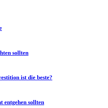
e
hten sollten
stition ist die beste?
t entgehen sollten