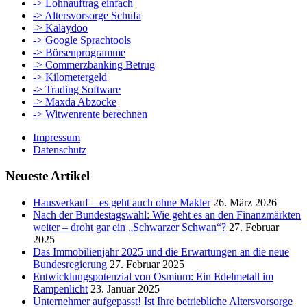
-> Lohnauftrag einfach
-> Altersvorsorge Schufa
-> Kalaydoo
-> Google Sprachtools
-> Börsenprogramme
-> Commerzbanking Betrug
-> Kilometergeld
-> Trading Software
-> Maxda Abzocke
-> Witwenrente berechnen
Impressum
Datenschutz
Neueste Artikel
Hausverkauf – es geht auch ohne Makler
26. März 2026
Nach der Bundestagswahl: Wie geht es an den Finanzmärkten
weiter – droht gar ein „Schwarzer Schwan“?
27. Februar
2025
Das Immobilienjahr 2025 und die Erwartungen an die neue
Bundesregierung
27. Februar 2025
Entwicklungspotenzial von Osmium: Ein Edelmetall im
Rampenlicht
23. Januar 2025
Unternehmer aufgepasst! Ist Ihre betriebliche Altersvorsorge