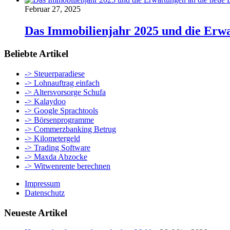
Februar 27, 2025
Das Immobilienjahr 2025 und die Erw
Beliebte Artikel
-> Steuerparadiese
-> Lohnauftrag einfach
-> Altersvorsorge Schufa
-> Kalaydoo
-> Google Sprachtools
-> Börsenprogramme
-> Commerzbanking Betrug
-> Kilometergeld
-> Trading Software
-> Maxda Abzocke
-> Witwenrente berechnen
Impressum
Datenschutz
Neueste Artikel