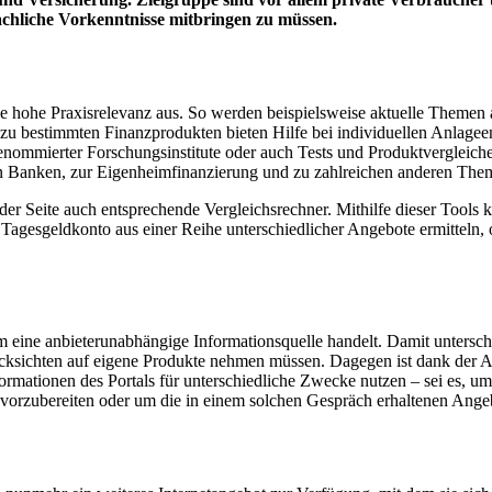
achliche Vorkenntnisse mitbringen zu müssen.
ine hohe Praxisrelevanz aus. So werden beispielsweise aktuelle Themen
zu bestimmten Finanzprodukten bieten Hilfe bei individuellen Anlage
nommierter Forschungsinstitute oder auch Tests und Produktvergleiche, 
in Banken, zur Eigenheimfinanzierung und zu zahlreichen anderen Them
er Seite auch entsprechende Vergleichsrechner. Mithilfe dieser Tools k
ste Tagesgeldkonto aus einer Reihe unterschiedlicher Angebote ermitte
 um eine anbieterunabhängige Informationsquelle handelt. Damit untersc
Rücksichten auf eigene Produkte nehmen müssen. Dagegen ist dank der A
ormationen des Portals für unterschiedliche Zwecke nutzen – sei es, u
r vorzubereiten oder um die in einem solchen Gespräch erhaltenen Ange