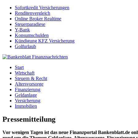
Sofortkredit Versicherungen
Renditenvergleich
Online Broker Realtime
Steuerparadiese
Y-Bank
Konsumschulden
Kündigung KFZ Versicherung
Golfurlaub
Start
Wirtschaft
Steuern & Recht
Altersvorsorge
Finanzierung
Geldanlage
Versicherung
Immobilien
Pressemitteilung
Vor wenigen Tagen ist das neue Finanzportal Bankenblatt.de onli
rund um die Themen Geldanlage, Altersvorsorge, Finanzierung un