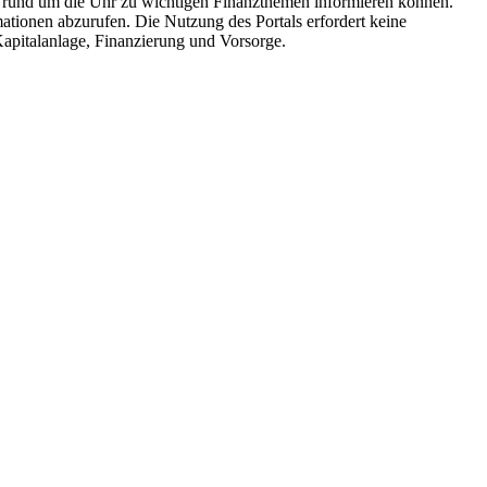
ch rund um die Uhr zu wichtigen Finanzthemen informieren können.
mationen abzurufen. Die Nutzung des Portals erfordert keine
Kapitalanlage, Finanzierung und Vorsorge.