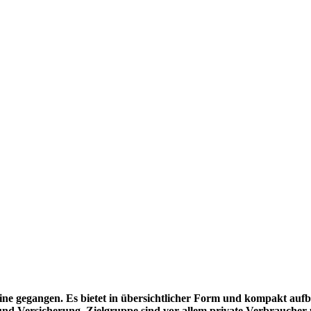
ne gegangen. Es bietet in übersichtlicher Form und kompakt aufber
d Versicherung. Zielgruppe sind vor allem private Verbraucher un