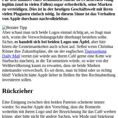
legitim (und in vielen Fällen) sogar erforderlich, seine Marken
zu verteidigen. Dies ist in der heutigen Geschäftswelt mit ihren
vielen Plagiaten einfach nötig. In diesem Sinne ist das Verhalten
von Apple durchaus nachvollziehbar.
Aber schaut man sich beide Logos einmal richtig an, so fragt man
sich, worin die Verwechslungsgefahr überhaupt bestehen sollte.
Sicher,
es handelt sich bei beiden Logos um Äpfel
, aber hier
hören die Gemeinsamkeiten auch schon auf. Selbst wenn Christina
Römer ihre Zukunftspläne, die sie der englischen
Tageszeitung
Daily Mail
verriet (sie würde aus ihrem Café gerne eine Kette wie
Starbucks machen), in die Tat umsetzen würde, so wäre von der
Weltbevölkerung kaum zu erwarten, dass sie beide Marken
miteinander verwechselt. Es sei denn, man ist blind oder so richtig
blöd! Vielleicht hätte Apple lieber in Brillen für ihre Rechtsabteilung
investieren sollen.
Rückzieher
Eine Einigung zwischen den beiden Parteien scheiterte immer
wieder. So machte Apple den Vorschlag, dass die Bonnerin
weiterhin mit ihrem Logo und der Bezeichnung für das Café werben
könne, aber bitte nicht für andere Sachen, wie Mode und Spielzeug