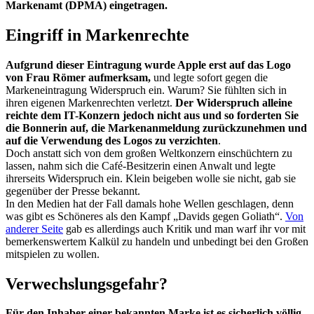
Markenamt (DPMA) eingetragen.
Eingriff in Markenrechte
Aufgrund dieser Eintragung wurde Apple erst auf das Logo
von Frau Römer aufmerksam,
und legte sofort gegen die
Markeneintragung Widerspruch ein. Warum? Sie fühlten sich in
ihren eigenen Markenrechten verletzt.
Der Widerspruch alleine
reichte dem IT-Konzern jedoch nicht aus und so forderten Sie
die Bonnerin auf, die Markenanmeldung zurückzunehmen und
auf die Verwendung des Logos zu verzichten
.
Doch anstatt sich von dem großen Weltkonzern einschüchtern zu
lassen, nahm sich die Café-Besitzerin einen Anwalt und legte
ihrerseits Widerspruch ein. Klein beigeben wolle sie nicht, gab sie
gegenüber der Presse bekannt.
In den Medien hat der Fall damals hohe Wellen geschlagen, denn
was gibt es Schöneres als den Kampf „Davids gegen Goliath“.
Von
anderer Seite
gab es allerdings auch Kritik und man warf ihr vor mit
bemerkenswertem Kalkül zu handeln und unbedingt bei den Großen
mitspielen zu wollen.
Verwechslungsgefahr?
Für den Inhaber einer bekannten Marke ist es sicherlich völlig