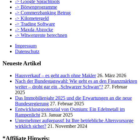
-> Google Sprachtools
-> Börsenprogramme
-> Commerzbanking Betrug
-> Kilometergeld
-> Trading Software
-> Maxda Abzocke
-> Witwenrente berechnen
Impressum
Datenschutz
Neueste Artikel
Hausverkauf – es geht auch ohne Makler
26. März 2026
Nach der Bundestagswahl: Wie geht es an den Finanzmärkten
weiter – droht gar ein „Schwarzer Schwan“?
27. Februar
2025
Das Immobilienjahr 2025 und die Erwartungen an die neue
Bundesregierung
27. Februar 2025
Entwicklungspotenzial von Osmium: Ein Edelmetall im
Rampenlicht
23. Januar 2025
Unternehmer aufgepasst! Ist Ihre betriebliche Altersvorsorge
wirklich sicher?
21. November 2024
*Affiliate Hinweis: